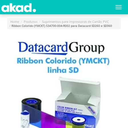
Menu
Togg
navi
Principal
Home
Produtos
Suprimentos para Impressoras de Cartão PVC
Ribbon Colorido (YMCKT) 534700-004-R002 para Datacard SD260 e SD360
Home
A
Empresa
Produtos
Novidades
e
Releases
Login
Cadastro
Fale
Conosco