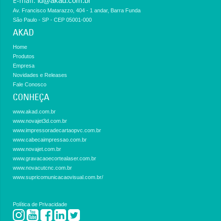
E-mail:
id@akad.com.br
Av. Francisco Matarazzo, 404 - 1 andar, Barra Funda
São Paulo - SP - CEP 05001-000
AKAD
Home
Produtos
Empresa
Novidades e Releases
Fale Conosco
CONHEÇA
www.akad.com.br
www.novajet3d.com.br
www.impressoradecartaopvc.com.br
www.cabecaimpressao.com.br
www.novajet.com.br
www.gravacaoecortealaser.com.br
www.novacutcnc.com.br
www.supricomunicacaovisual.com.br/
Política de Privacidade