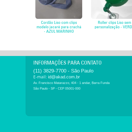
Cordão Liso com clips
Roller clips Liso sem
modelo jacaré para crachá
personalização - VER
- AZUL MARINHO
INFORMAÇÕES PARA CONTATO
(11) 3829-7700 - São Paulo
E-mail:
id@akad.com.br
Av. Francisco Matarazzo, 404 - 1 andar, Barra Funda
São Paulo - SP - CEP 05001-000