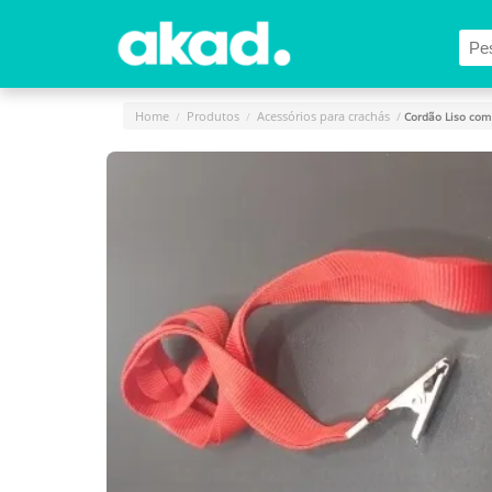
Menu Principal
Home
A
Home
Produtos
Acessórios para crachás
Cordão Liso com
Empresa
Produtos
Novidades
e
Releases
Login
Cadastro
Fale
Conosco