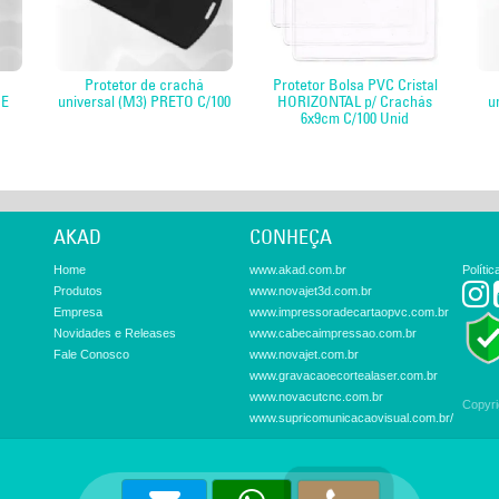
Protetor de crachá
Protetor Bolsa PVC Cristal
DE
universal (M3) PRETO C/100
HORIZONTAL p/ Crachás
u
6x9cm C/100 Unid
AKAD
CONHEÇA
Home
www.akad.com.br
Políti
Produtos
www.novajet3d.com.br
Empresa
www.impressoradecartaopvc.com.br
Novidades e Releases
www.cabecaimpressao.com.br
Fale Conosco
www.novajet.com.br
www.gravacaoecortealaser.com.br
www.novacutcnc.com.br
Copyr
www.supricomunicacaovisual.com.br/