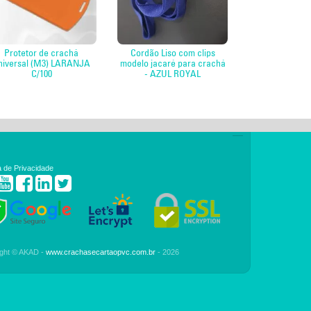
Protetor de crachá
Cordão Liso com clips
niversal (M3) LARANJA
modelo jacaré para crachá
C/100
- AZUL ROYAL
ca de Privacidade
ight © AKAD -
www.crachasecartaopvc.com.br
- 2026