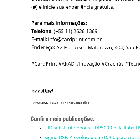
(#) e inicie sua experiência gratuita.
Para mais informações:
Telefone:
(+55 11) 2626-1369
E-mail:
info@cardprint.com.br
Endereço:
Av. Francisco Matarazzo, 404, São P
#CardPrint #AKAD #Inovação #Crachás #Tecn
por
Akad
17/03/2025 18:28
-
6144
visualizações
Confira mais publicações:
HID substitui ribbons HDP5000 pela linha 
Sigma DSE: A evolução da SD260 para crachá