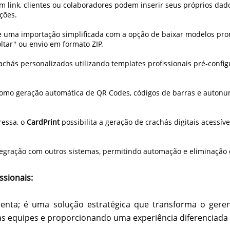
link, clientes ou colaboradores podem inserir seus próprios dados
ções.
 uma importação simplificada com a opção de baixar modelos pron
ltar" ou envio em formato ZIP.
e crachás personalizados utilizando templates profissionais pré-c
omo geração automática de QR Codes, códigos de barras e autonum
ressa, o
CardPrint
possibilita a geração de crachás digitais acessí
ntegração com outros sistemas, permitindo automação e eliminação 
ssionais:
nta; é uma solução estratégica que transforma o gerenc
 equipes e proporcionando uma experiência diferenciada p