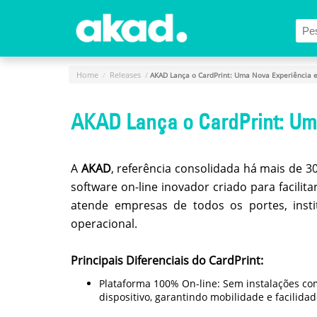
Menu Principal
Home
A
Home
Releases
AKAD Lança o CardPrint: Uma Nova Experiência 
Empresa
AKAD Lança o CardPrint: Um
Produtos
Novidades
e
A
AKAD
, referência consolidada há mais de 
Releases
software on-line inovador criado para facilit
Login
atende empresas de todos os portes, instit
operacional.
Cadastro
Fale
Principais Diferenciais do CardPrint:
Conosco
Plataforma 100% On-line: Sem instalações co
dispositivo, garantindo mobilidade e facilidad