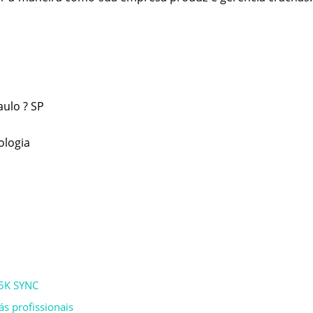
aulo ? SP
ologia
H5K SYNC
s profissionais