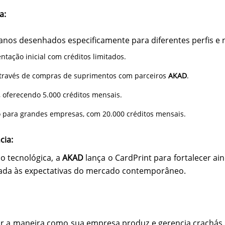
a:
lanos desenhados especificamente para diferentes perfis e 
ntação inicial com créditos limitados.
através de compras de suprimentos com parceiros
AKAD
.
 oferecendo 5.000 créditos mensais.
to para grandes empresas, com 20.000 créditos mensais.
cia:
o tecnológica, a
AKAD
lança o CardPrint para fortalecer a
nhada às expectativas do mercado contemporâneo.
r a maneira como sua empresa produz e gerencia crachás