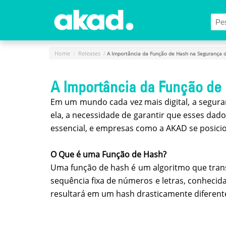
Menu Principal
Home
A
Home
Releases
A Importância da Função de Hash na Segurança 
Empresa
A Importância da Função de
Produtos
Em um mundo cada vez mais digital, a seguran
Novidades
e
ela, a necessidade de garantir que esses dad
Releases
essencial, e empresas como a AKAD se posici
Login
O Que é uma Função de Hash?
Cadastro
Uma função de hash é um algoritmo que tran
sequência fixa de números e letras, conhecid
Fale
resultará em um hash drasticamente diferent
Conosco